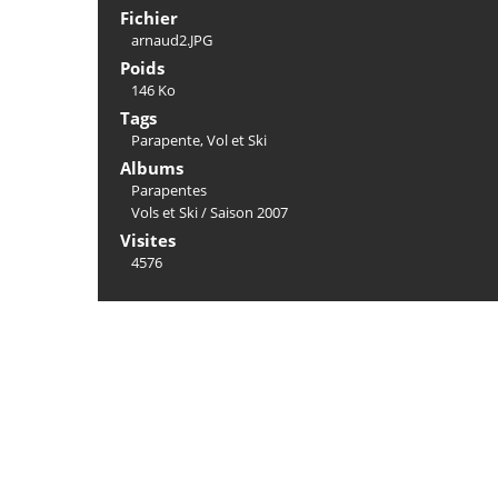
Fichier
arnaud2.JPG
Poids
146 Ko
Tags
Parapente
,
Vol et Ski
Albums
Parapentes
Vols et Ski
/
Saison 2007
Visites
4576