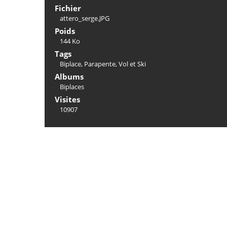
Fichier
attero_serge.JPG
Poids
144 Ko
Tags
Biplace
,
Parapente
,
Vol et Ski
Albums
Biplaces
Visites
10907