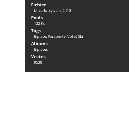
Fichier
bi_carlo_sylvain_2.JPG
Poids
122 Ko
Tags
Biplace
,
Parapente
,
Vol et Ski
Albums
Biplaces
Visites
9538