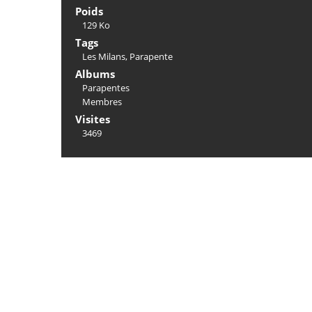
Poids
129 Ko
Tags
Les Milans
,
Parapente
Albums
Parapentes
Membres
Visites
3469