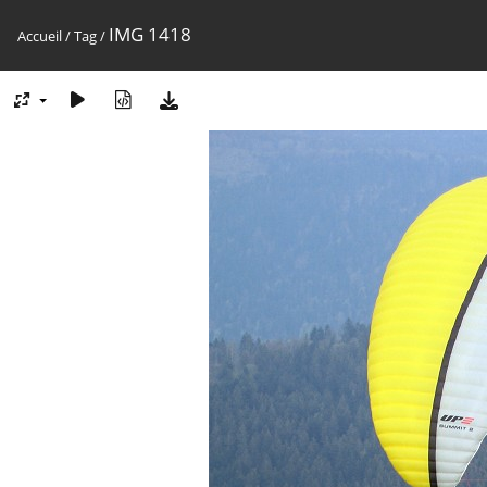
IMG 1418
Accueil
/
Tag
/