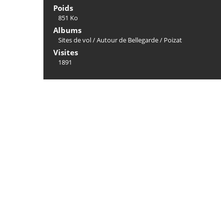
Poids
851 Ko
Albums
Sites de vol
/
Autour de Bellegarde
/
Poizat
Visites
1891