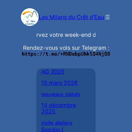
Aller
au
Les Milans du Crêt d'Eau
contenu
du club : réservez votre week-end du 26 et 27 se
Rendez-vous vols sur Telegram :
AG 2025
15 mars 2026
nouveaux statuts
14 décembre
2025
visite ateliers
Scorpio (